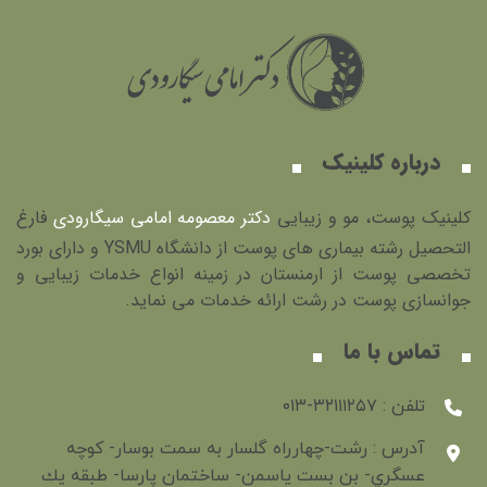
درباره کلینیک
کلینیک پوست، مو و زیبایی
دکتر معصومه امامی سیگارودی
فارغ
التحصیل رشته بیماری های پوست از دانشگاه YSMU و دارای بورد
تخصصی پوست از ارمنستان در زمینه انواع خدمات زیبایی و
جوانسازی پوست در رشت ارائه خدمات می نماید.
تماس با ما
تلفن : ۳۲۱۱۱۲۵۷-۰۱۳
آدرس : رشت-چهارراه گلسار به سمت بوسار- كوچه
عسگري- بن بست ياسمن- ساختمان پارسا- طبقه يك