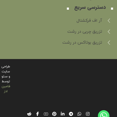
دسترسی سریع
آر اف فرکشنال
تزریق چربی در رشت
تزریق بوتاکس در رشت
طراحی
سایت
و سئو
توسط
فامین
ادز