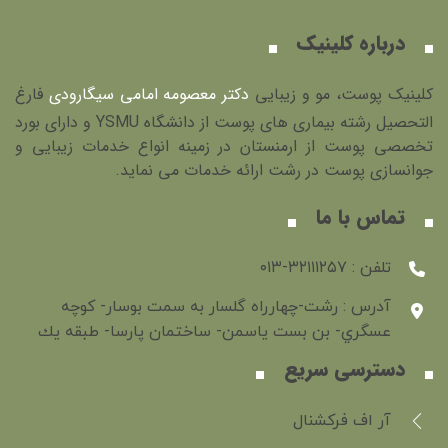
درباره کلینیک
کلینیک پوست، مو و زیبایی
دکتر معصومه امامی سیگارودی
فارغ
التحصیل رشته بیماری های پوست از دانشگاه YSMU و دارای بورد
تخصصی پوست از ارمنستان در زمینه انواع خدمات زیبایی و
جوانسازی پوست در رشت ارائه خدمات می نماید.
تماس با ما
تلفن : ۳۲۱۱۱۲۵۷-۰۱۳
آدرس : رشت-چهارراه گلسار به سمت بوسار- كوچه
عسگري- بن بست ياسمن- ساختمان پارسا- طبقه يك
دسترسی سریع
آر اف فرکشنال