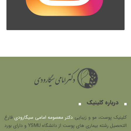
درباره کلینیک
کلینیک پوست، مو و زیبایی
دکتر معصومه امامی سیگارودی
فارغ
التحصیل رشته بیماری های پوست از دانشگاه YSMU و دارای بورد